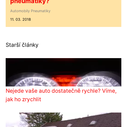
pneumatiky?
Automobily
Pneumatiky
11. 03. 2018
Starší články
Nejede vaše auto dostatečně rychle? Víme,
jak ho zrychlit