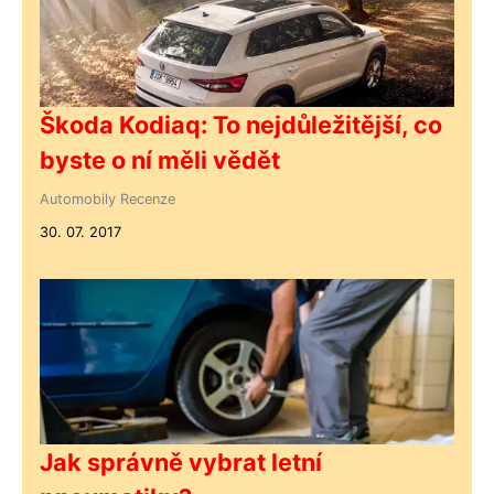
Škoda Kodiaq: To nejdůležitější, co
byste o ní měli vědět
Automobily
Recenze
30. 07. 2017
Jak správně vybrat letní