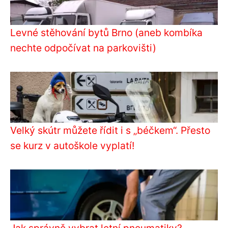
Levné stěhování bytů Brno (aneb kombíka
nechte odpočívat na parkovišti)
Velký skútr můžete řídit i s „béčkem“. Přesto
se kurz v autoškole vyplatí!
Jak správně vybrat letní pneumatiky?