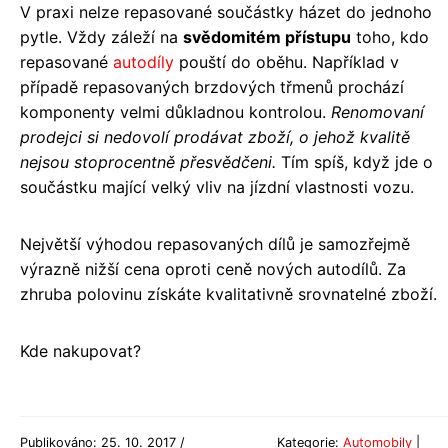
V praxi nelze repasované součástky házet do jednoho
pytle. Vždy záleží na
svědomitém přístupu
toho, kdo
repasované
autodíly
pouští do oběhu. Například v
případě repasovaných brzdových třmenů prochází
komponenty velmi důkladnou kontrolou.
Renomovaní
prodejci si nedovolí prodávat zboží, o jehož kvalitě
nejsou stoprocentně přesvědčeni.
Tím spíš, když jde o
součástku mající velký vliv na jízdní vlastnosti vozu.
Největší výhodou repasovaných dílů je samozřejmě
výrazně nižší cena oproti ceně nových autodílů. Za
zhruba polovinu získáte kvalitativně srovnatelné zboží.
Kde nakupovat?
Publikováno: 25. 10. 2017 /
Kategorie:
Automobily
|