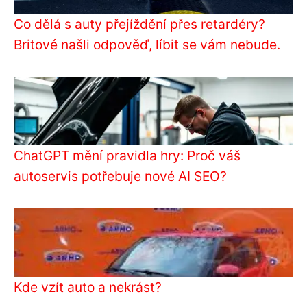
Co dělá s auty přejíždění přes retardéry?
Britové našli odpověď, líbit se vám nebude.
ChatGPT mění pravidla hry: Proč váš
autoservis potřebuje nové AI SEO?
Kde vzít auto a nekrást?