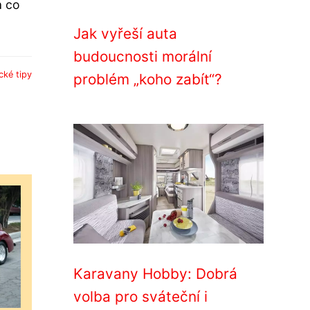
a co
Jak vyřeší auta
budoucnosti morální
cké tipy
problém „koho zabít“?
Karavany Hobby: Dobrá
volba pro sváteční i