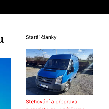
u
Starší články
Stěhování a přeprava