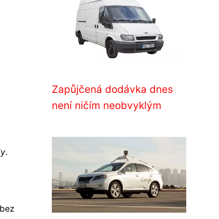
Zapůjčená dodávka dnes
není ničím neobvyklým
dy
.
 bez