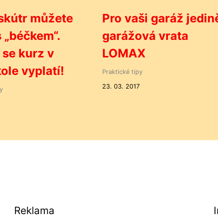
skútr můžete
Pro vaši garáž jedin
 s „béčkem“.
garážová vrata
 se kurz v
LOMAX
ole vyplatí!
Praktické tipy
23. 03. 2017
y
Reklama