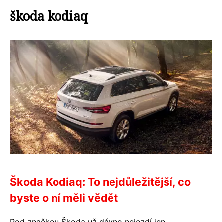
škoda kodiaq
Škoda Kodiaq: To nejdůležitější, co
byste o ní měli vědět
Pod značkou Škoda už dávno nejezdí jen