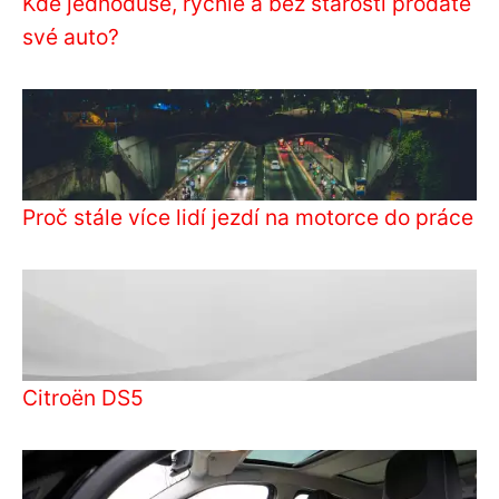
Kde jednoduše, rychle a bez starostí prodáte
své auto?
Proč stále více lidí jezdí na motorce do práce
Citroën DS5