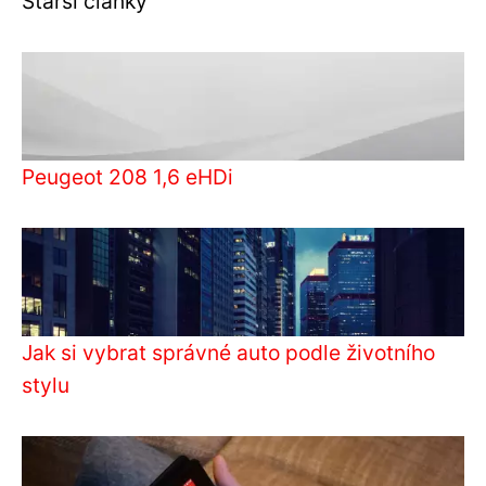
Starší články
Peugeot 208 1,6 eHDi
Jak si vybrat správné auto podle životního
stylu