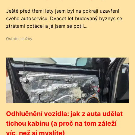
Ještě před třemi lety jsem byl na pokraji uzavření
svého autoservisu. Dvacet let budovaný byznys se
ztrátami potácel a já jsem se potil...
Ostatní služby
Odhlučnění vozidla: jak z auta udělat
tichou kabinu (a proč na tom záleží
víc, než si myslíte)