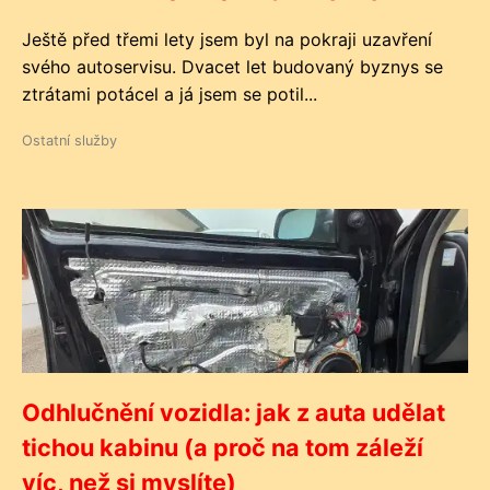
Ještě před třemi lety jsem byl na pokraji uzavření
svého autoservisu. Dvacet let budovaný byznys se
ztrátami potácel a já jsem se potil...
Ostatní služby
Odhlučnění vozidla: jak z auta udělat
tichou kabinu (a proč na tom záleží
víc, než si myslíte)