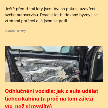
Ještě před třemi lety jsem byl na pokraji uzavření
svého autoservisu. Dvacet let budovaný byznys se
ztrátami potácel a já jsem se potil...
Ostatní služby
Odhlučnění vozidla: jak z auta udělat
tichou kabinu (a proč na tom záleží
víc, než si myslíte)